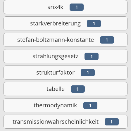
srix4k
1
starkverbreiterung
1
stefan-boltzmann-konstante
1
strahlungsgesetz
1
strukturfaktor
1
tabelle
1
thermodynamik
1
transmissionwahrscheinlichkeit
1