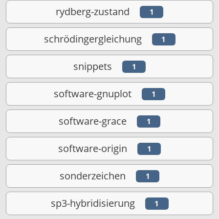
rydberg-zustand
1
schrödingergleichung
1
snippets
1
software-gnuplot
1
software-grace
1
software-origin
1
sonderzeichen
1
sp3-hybridisierung
1