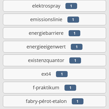
elektrospray
1
emissionslinie
1
energiebarriere
1
energieeigenwert
1
existenzquantor
1
ext4
1
f-praktikum
1
fabry-pérot-etalon
1