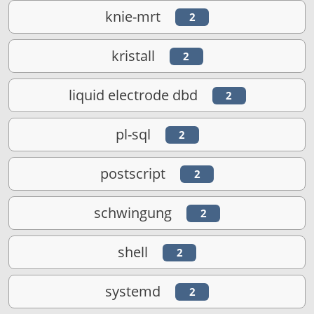
knie-mrt
2
kristall
2
liquid electrode dbd
2
pl-sql
2
postscript
2
schwingung
2
shell
2
systemd
2