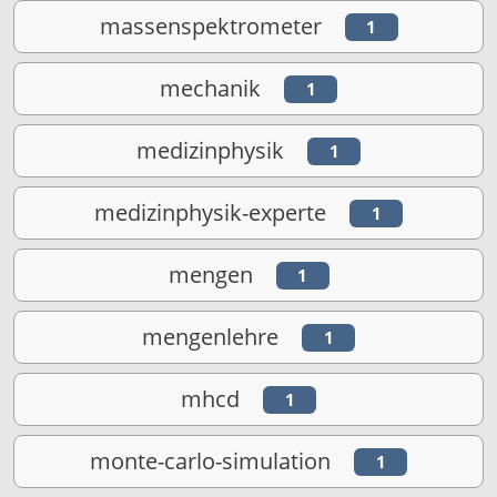
massenspektrometer
1
mechanik
1
medizinphysik
1
medizinphysik-experte
1
mengen
1
mengenlehre
1
mhcd
1
monte-carlo-simulation
1