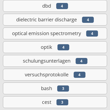
dbd
4
dielectric barrier discharge
4
optical emission spectrometry
4
optik
4
schulungsunterlagen
4
versuchsprotokolle
4
bash
3
cest
3