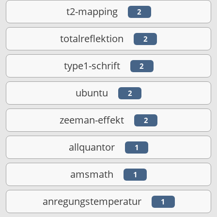
t2-mapping
2
totalreflektion
2
type1-schrift
2
ubuntu
2
zeeman-effekt
2
allquantor
1
amsmath
1
anregungstemperatur
1