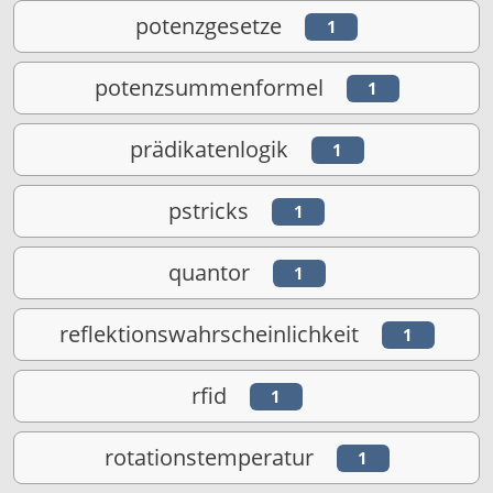
potenzgesetze
1
potenzsummenformel
1
prädikatenlogik
1
pstricks
1
quantor
1
reflektionswahrscheinlichkeit
1
rfid
1
rotationstemperatur
1