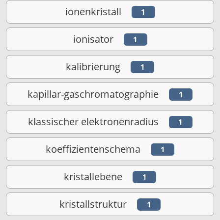
ionenkristall
1
ionisator
1
kalibrierung
1
kapillar-gaschromatographie
1
klassischer elektronenradius
1
koeffizientenschema
1
kristallebene
1
kristallstruktur
1