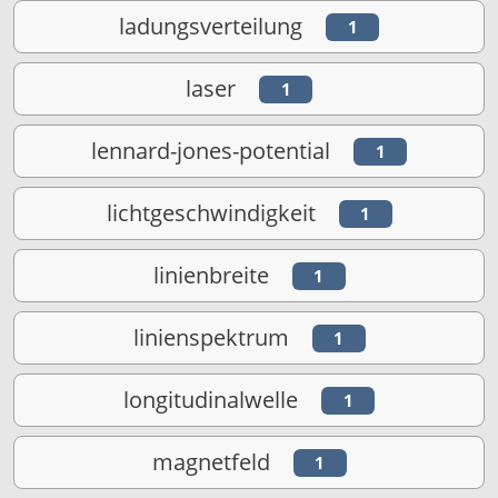
ladungsverteilung
1
laser
1
lennard-jones-potential
1
lichtgeschwindigkeit
1
linienbreite
1
linienspektrum
1
longitudinalwelle
1
magnetfeld
1