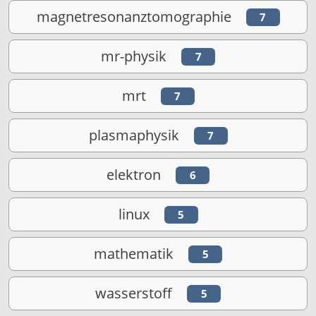
magnetresonanztomographie
7
mr-physik
7
mrt
7
plasmaphysik
7
elektron
6
linux
5
mathematik
5
wasserstoff
5