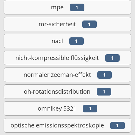
mpe
1
mr-sicherheit
1
nacl
1
nicht-kompressible flüssigkeit
1
normaler zeeman-effekt
1
oh-rotationsdistribution
1
omnikey 5321
1
optische emissionsspektroskopie
1