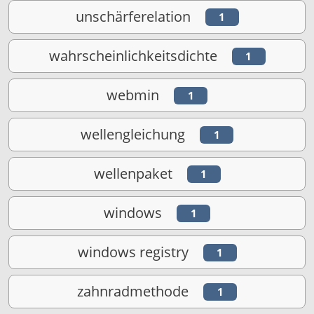
unschärferelation
1
wahrscheinlichkeitsdichte
1
webmin
1
wellengleichung
1
wellenpaket
1
windows
1
windows registry
1
zahnradmethode
1