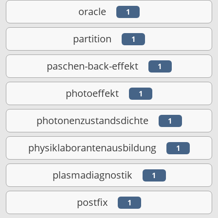
oracle
1
partition
1
paschen-back-effekt
1
photoeffekt
1
photonenzustandsdichte
1
physiklaborantenausbildung
1
plasmadiagnostik
1
postfix
1