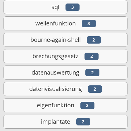
sql
3
wellenfunktion
3
bourne-again-shell
2
brechungsgesetz
2
datenauswertung
2
datenvisualisierung
2
eigenfunktion
2
implantate
2