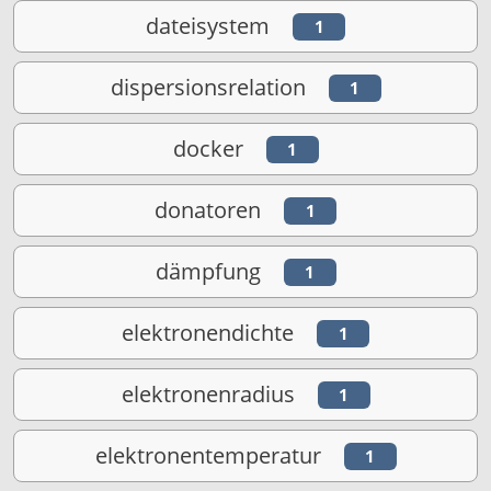
dateisystem
1
dispersionsrelation
1
docker
1
donatoren
1
dämpfung
1
elektronendichte
1
elektronenradius
1
elektronentemperatur
1