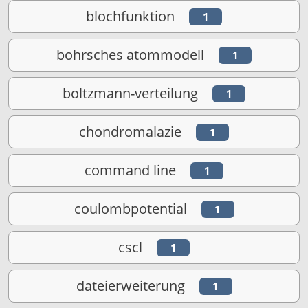
blochfunktion
1
bohrsches atommodell
1
boltzmann-verteilung
1
chondromalazie
1
command line
1
coulombpotential
1
cscl
1
dateierweiterung
1