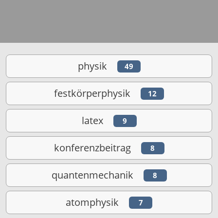
physik
49
festkörperphysik
12
latex
9
konferenzbeitrag
8
quantenmechanik
8
atomphysik
7