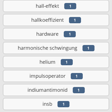
hall-effekt
1
hallkoeffizient
1
hardware
1
harmonische schwingung
1
helium
1
impulsoperator
1
indiumantimonid
1
insb
1