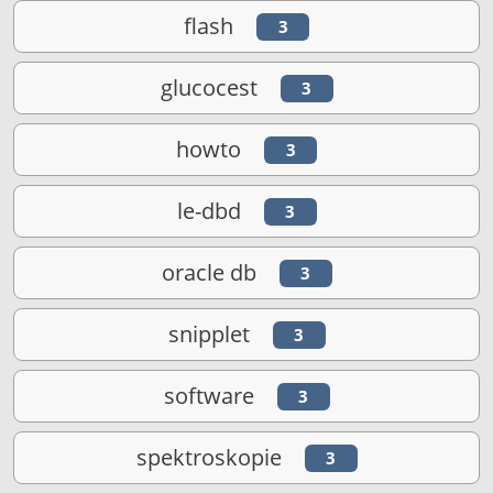
flash
3
glucocest
3
howto
3
le-dbd
3
oracle db
3
snipplet
3
software
3
spektroskopie
3