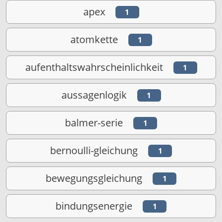
apex
1
atomkette
1
aufenthaltswahrscheinlichkeit
1
aussagenlogik
1
balmer-serie
1
bernoulli-gleichung
1
bewegungsgleichung
1
bindungsenergie
1